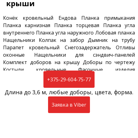
крыши
Конёк кровельный
Ендова
Планка примыкания
Планка карнизная
Планка торцевая
Планка угла
внутреннего
Планка угла наружного
Лобовая планка
Нащельники
Колпак на забор
Дымник на трубу
Парапет кровельный
Снегозадержатель
Отливы
оконные
Нащельники для сэндвич-панелей
Комплект доборов на крышу
Доборы по чертежу
Костыли кровельные
Фасонные изделия
Французские грядки
Планка примыкания
Заявка на E-mail
Заявка на E-mail
Заявка на E-mail
Заявка на E-mail
Заявка на E-mail
+375-29-604-75-77
дымохода
Полимерная покраска
Длина до 3,6 метров без стыка, любые цвета
Длина до 3,6 метров без стыка, любые цвета
Длина до 3,6 метров без стыка, любые цвета
Длина до 3,6 метров без стыка, любые цвета
Длина до 3,6 метров без стыка, любые цвета
Длина до 3,6 м, любые доборы, цвета, форма.
металла
Капельник
Планка ветровая
Заявка в Viber
Заявка в Viber
Заявка в Viber
Заявка в Viber
Заявка в Viber
Заявка в Viber
© 2026
doborka.by