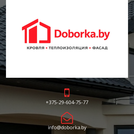

+375-29-604-75-77

info@d
oborka.by