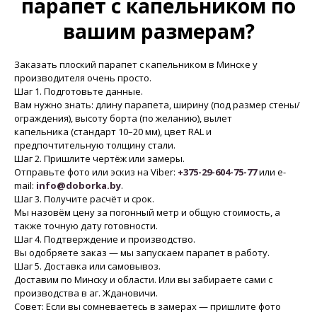
парапет с капельником по
вашим размерам?
Заказать плоский парапет с капельником в Минске у
производителя очень просто.
Шаг 1. Подготовьте данные.
Вам нужно знать: длину парапета, ширину (под размер стены/
ограждения), высоту борта (по желанию), вылет
капельника (стандарт 10–20 мм), цвет RAL и
предпочтительную толщину стали.
Шаг 2. Пришлите чертёж или замеры.
Отправьте фото или эскиз на Viber:
+375-29-604-75-77
или e-
mail:
info@doborka.by
.
Шаг 3. Получите расчёт и срок.
Мы назовём цену за погонный метр и общую стоимость, а
также точную дату готовности.
Шаг 4. Подтверждение и производство.
Вы одобряете заказ — мы запускаем парапет в работу.
Шаг 5. Доставка или самовывоз.
Доставим по Минску и области. Или вы забираете сами с
производства в аг. Ждановичи.
Совет: Если вы сомневаетесь в замерах — пришлите фото