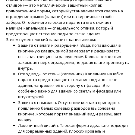
отливом) — это металлический защитный колпак
прямоугольной формы, который устанавливается сверху на
ограждение крыши (парапет) или на кирпичные столбы
забора. От обычного плоского парапета его отличает
наличие капельника — специального отлива, который
предотвращает стекание воды по стене здания.
Зачем нужен плоский парапет с капельником:
Защита от влаги и разрушения. Вода, попадающая в
кирпичную кладку, зимой замерзает и расширяется,
вызывая трещины и разрушение. Колпак полностью
закрывает верх ограждения, не давая влаге проникнуть
внутрь.
Отвод воды от стены (капельник). Капельник на юбке
парапета предотвращает стекание воды по стене
здания, направляя её в сторону от фасада. Это
особенно важно для зданий со светлым фасадом или
штукатуркой.
Защита от высолов. Отсутствие колпака приводит к
появлению белых солевых разводов (высолов) на
кирпиче, которые портят внешний вид и разрушают
кладку.
Лаконичный дизайн. Плоская форма идеально подходит
для современных зданий, плоских кровель и