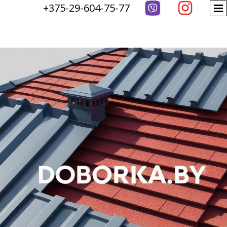

+375-29-604-75-77