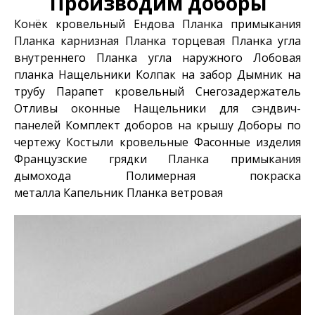
Производим доборы
Конёк кровельный
Ендова
Планка примыкания
Планка карнизная
Планка торцевая
Планка угла
внутреннего
Планка угла наружного
Лобовая
планка
Нащельники
Колпак на забор
Дымник на
трубу
Парапет кровельный
Снегозадержатель
Отливы оконные
Нащельники для сэндвич-
панелей
Комплект доборов на крышу
Доборы по
чертежу
Костыли кровельные
Фасонные изделия
Французские грядки
Планка примыкания
дымохода
Полимерная покраска
металла
Капельник
Планка ветровая